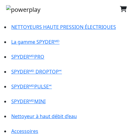
NETTOYEURS HAUTE PRESSION ÉLECTRIQUES
La gamme SPYDERᴹᴰ
SPYDERᴹᴰPRO
SPYDERᴹᴰ DROPTOP🅪
SPYDERᴹᴰPULSE🅪
SPYDERᴹᴰMINI
Nettoyeur à haut débit d’eau
Accessoires