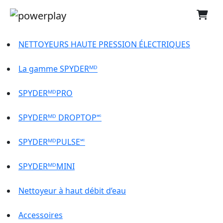
NETTOYEURS HAUTE PRESSION ÉLECTRIQUES
La gamme SPYDERᴹᴰ
SPYDERᴹᴰPRO
SPYDERᴹᴰ DROPTOP🅪
SPYDERᴹᴰPULSE🅪
SPYDERᴹᴰMINI
Nettoyeur à haut débit d’eau
Accessoires