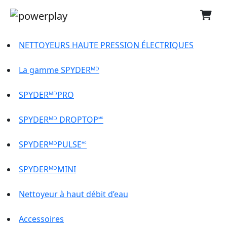
NETTOYEURS HAUTE PRESSION ÉLECTRIQUES
La gamme SPYDERᴹᴰ
SPYDERᴹᴰPRO
SPYDERᴹᴰ DROPTOP🅪
SPYDERᴹᴰPULSE🅪
SPYDERᴹᴰMINI
Nettoyeur à haut débit d’eau
Accessoires