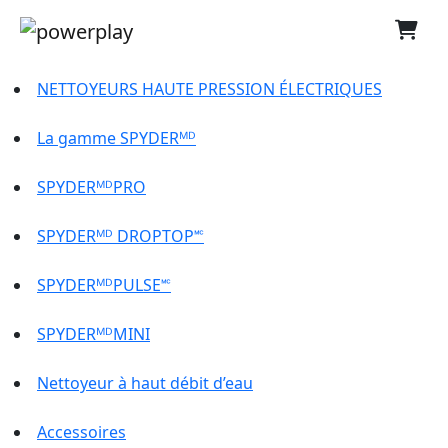
NETTOYEURS HAUTE PRESSION ÉLECTRIQUES
La gamme SPYDERᴹᴰ
SPYDERᴹᴰPRO
SPYDERᴹᴰ DROPTOP🅪
SPYDERᴹᴰPULSE🅪
SPYDERᴹᴰMINI
Nettoyeur à haut débit d’eau
Accessoires