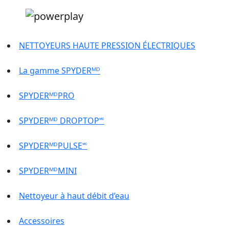
NETTOYEURS HAUTE PRESSION ÉLECTRIQUES
La gamme SPYDERᴹᴰ
SPYDERᴹᴰPRO
SPYDERᴹᴰ DROPTOP🅪
SPYDERᴹᴰPULSE🅪
SPYDERᴹᴰMINI
Nettoyeur à haut débit d’eau
Accessoires