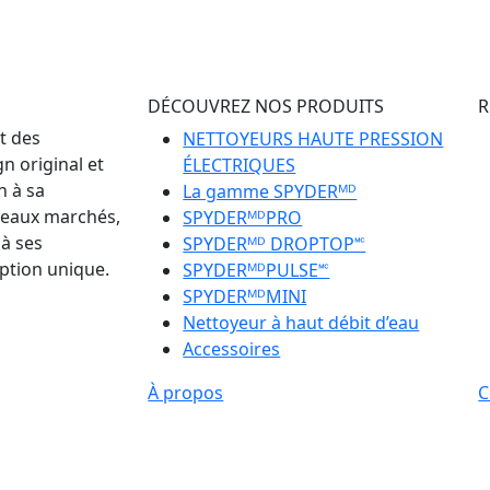
DÉCOUVREZ NOS PRODUITS
R
t des
NETTOYEURS HAUTE PRESSION
n original et
ÉLECTRIQUES
n à sa
La gamme SPYDERᴹᴰ
uveaux marchés,
SPYDERᴹᴰPRO
 à ses
SPYDERᴹᴰ DROPTOP🅪
ption unique.
SPYDERᴹᴰPULSE🅪
SPYDERᴹᴰMINI
Nettoyeur à haut débit d’eau
Accessoires
À propos
C