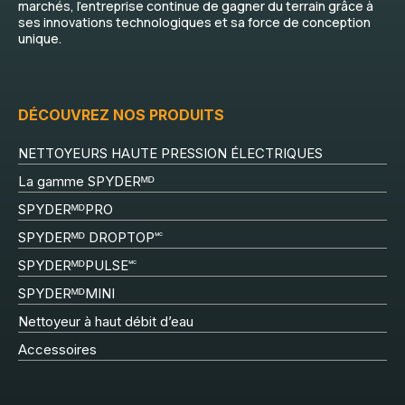
marchés, l’entreprise continue de gagner du terrain grâce à
ses innovations technologiques et sa force de conception
unique.
DÉCOUVREZ NOS PRODUITS
NETTOYEURS HAUTE PRESSION ÉLECTRIQUES
La gamme SPYDERᴹᴰ
SPYDERᴹᴰPRO
SPYDERᴹᴰ DROPTOP🅪
SPYDERᴹᴰPULSE🅪
SPYDERᴹᴰMINI
Nettoyeur à haut débit d’eau
Accessoires