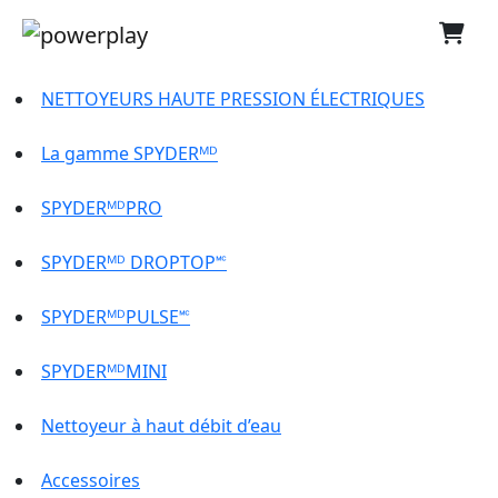
NETTOYEURS HAUTE PRESSION ÉLECTRIQUES
La gamme SPYDERᴹᴰ
SPYDERᴹᴰPRO
SPYDERᴹᴰ DROPTOP🅪
SPYDERᴹᴰPULSE🅪
SPYDERᴹᴰMINI
Nettoyeur à haut débit d’eau
Accessoires