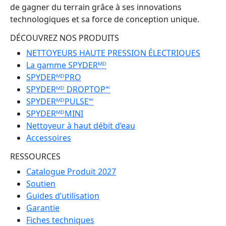
de gagner du terrain grâce à ses innovations
technologiques et sa force de conception unique.
DÉCOUVREZ NOS PRODUITS
NETTOYEURS HAUTE PRESSION ÉLECTRIQUES
La gamme SPYDERᴹᴰ
SPYDERᴹᴰPRO
SPYDERᴹᴰ DROPTOP🅪
SPYDERᴹᴰPULSE🅪
SPYDERᴹᴰMINI
Nettoyeur à haut débit d’eau
Accessoires
RESSOURCES
Catalogue Produit 2027
Soutien
Guides d’utilisation
Garantie
Fiches techniques