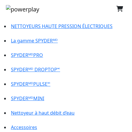
NETTOYEURS HAUTE PRESSION ÉLECTRIQUES
La gamme SPYDERᴹᴰ
SPYDERᴹᴰPRO
SPYDERᴹᴰ DROPTOP🅪
SPYDERᴹᴰPULSE🅪
SPYDERᴹᴰMINI
Nettoyeur à haut débit d’eau
Accessoires