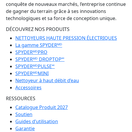
conquête de nouveaux marchés, l’entreprise continue
de gagner du terrain grâce à ses innovations
technologiques et sa force de conception unique.
DÉCOUVREZ NOS PRODUITS
NETTOYEURS HAUTE PRESSION ÉLECTRIQUES
La gamme SPYDERᴹᴰ
SPYDERᴹᴰPRO
SPYDERᴹᴰ DROPTOP🅪
SPYDERᴹᴰPULSE🅪
SPYDERᴹᴰMINI
Nettoyeur à haut débit d’eau
Accessoires
RESSOURCES
Catalogue Produit 2027
Soutien
Guides d’utilisation
Garantie