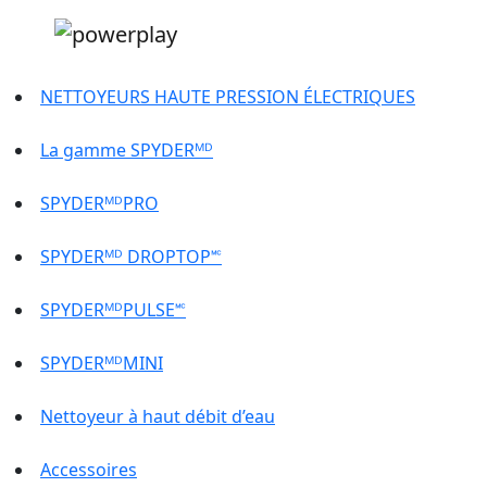
NETTOYEURS HAUTE PRESSION ÉLECTRIQUES
La gamme SPYDERᴹᴰ
SPYDERᴹᴰPRO
SPYDERᴹᴰ DROPTOP🅪
SPYDERᴹᴰPULSE🅪
SPYDERᴹᴰMINI
Nettoyeur à haut débit d’eau
Accessoires