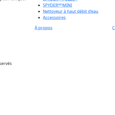
SPYDERᴹᴰMINI
Nettoyeur à haut débit d’eau
Accessoires
À propos
C
servés