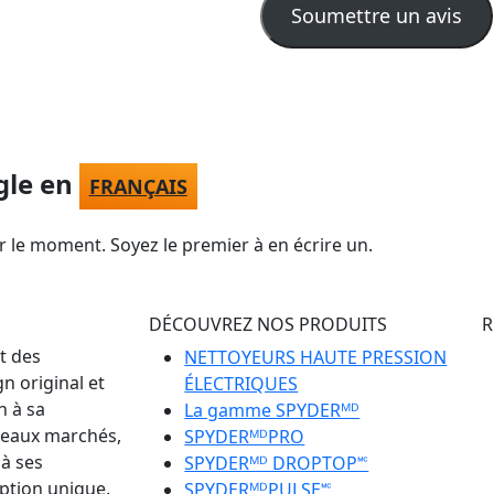
Soumettre un avis
gle en
FRANÇAIS
r le moment. Soyez le premier à en écrire un.
DÉCOUVREZ NOS PRODUITS
R
t des
NETTOYEURS HAUTE PRESSION
n original et
ÉLECTRIQUES
n à sa
La gamme SPYDERᴹᴰ
uveaux marchés,
SPYDERᴹᴰPRO
 à ses
SPYDERᴹᴰ DROPTOP🅪
ption unique.
SPYDERᴹᴰPULSE🅪