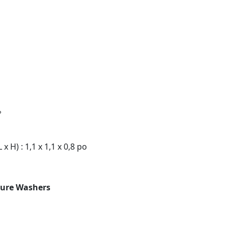
°
x H) : 1,1 x 1,1 x 0,8 po
sure Washers