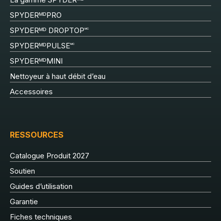
SPYDERᴹᴰPRO
SPYDERᴹᴰ DROPTOP🅪
SPYDERᴹᴰPULSE🅪
SPYDERᴹᴰMINI
Nettoyeur à haut débit d’eau
Accessoires
RESSOURCES
Catalogue Produit 2027
Soutien
Guides d’utilisation
Garantie
Fiches techniques