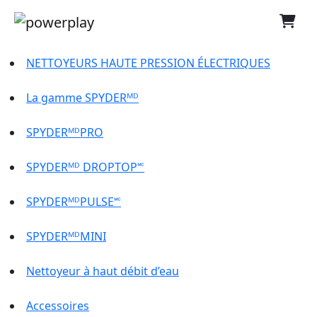
NETTOYEURS HAUTE PRESSION ÉLECTRIQUES
La gamme SPYDERᴹᴰ
SPYDERᴹᴰPRO
SPYDERᴹᴰ DROPTOP🅪
SPYDERᴹᴰPULSE🅪
SPYDERᴹᴰMINI
Nettoyeur à haut débit d’eau
Accessoires