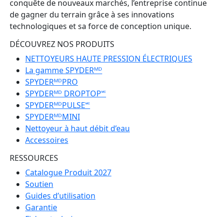
conquête de nouveaux marchés, l’entreprise continue
de gagner du terrain grâce à ses innovations
technologiques et sa force de conception unique.
DÉCOUVREZ NOS PRODUITS
NETTOYEURS HAUTE PRESSION ÉLECTRIQUES
La gamme SPYDERᴹᴰ
SPYDERᴹᴰPRO
SPYDERᴹᴰ DROPTOP🅪
SPYDERᴹᴰPULSE🅪
SPYDERᴹᴰMINI
Nettoyeur à haut débit d’eau
Accessoires
RESSOURCES
Catalogue Produit 2027
Soutien
Guides d’utilisation
Garantie